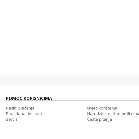
40,00 KM
40,0
WHITE SHARK KABAL 3,5MM X 2 F. 3PIN - 3,5MM M 4PIN
5,00 KM
5,00
WHITE SHARK MIŠ GM-5007 GALAHAD / 6400 DPI-CRNI
40,00 KM
40,00
37,00 KM
37,0
POMOĆ KORISNICIMA
Načini plaćanja
Uvjeti korištenja
Pouzdana dostava
Narudžbe telefonom ili e-m
Servis
Česta pitanja