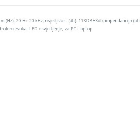
45,00 KM
45,0
TASTATURA RIOTORO GHOSTWRITER CLASSIC
n (Hz): 20 Hz-20 kHz; osjetljivost (db): 118DB±3db; impendancija (o
79,00 KM
79,00
rolom zvuka, LED osvjetljenje, za PC i laptop
69,00 KM
69,0
UNCHARTED COLLECTION HITS PS4
29,00 KM
29,00
25,00 KM
25,0
WHITE SHARK HEADSET GH-1947 MARGAY
32,00 KM
32,0
WHITE SHARK HEADSET GH-2042 OCELOT
40,00 KM
40,00
39,00 KM
39,0
WHITE SHARK HEADSET GH-2044 WOLF
45,00 KM
45,00