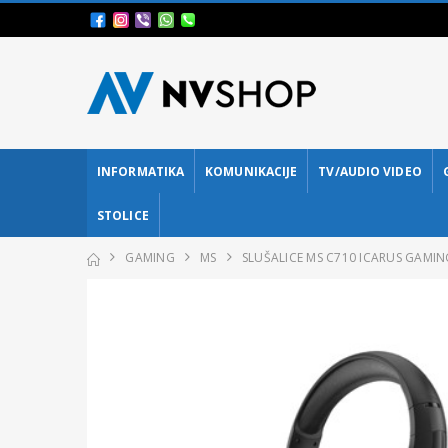
INFORMATIKA
KOMUNIKACIJE
TV/AUDIO VIDEO
STOLICE
GAMING
MS
SLUŠALICE MS C710 ICARUS GAMIN