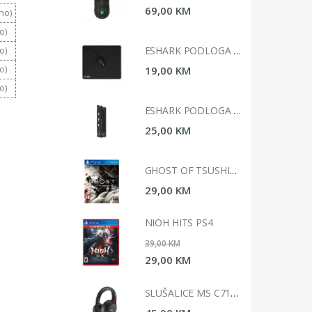
0 KM
69,00 KM
no)
o)
ESHARK PODLOGA ZA MIS 45X40X0, 2CM ESL-MP3 KABUTO L
ESHARK PODLOGA ZA MIS 45X40X0, 2CM ESL-MP3 KABUTO L
o)
o)
0 KM
19,00 KM
o)
ESHARK PODLOGA ZA MIŠ 90X40X0.3CM ESL-MP1 KARUTA XL
ESHARK PODLOGA ZA MIŠ 90X40X0.3CM ESL-MP1 KARUTA XL
0 KM
25,00 KM
GHOST OF TSUSHIMA STANDARD EDITION PS4
GHOST OF TSUSHIMA STANDARD EDITION PS4
0 KM
29,00 KM
 HITS PS4
NIOH HITS PS4
 KM
39,00 KM
0 KM
29,00 KM
SLUŠALICE MS C710 ICARUS GAMING
SLUŠALICE MS C710 ICARUS GAMING