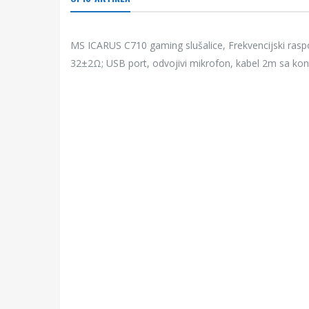
MS ICARUS C710 gaming slušalice, Frekvencijski raspo
32±2Ω; USB port, odvojivi mikrofon, kabel 2m sa kont