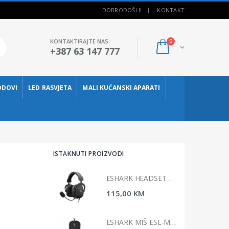
DOBRODOŠLI!
KONTAKT
KONTAKTIRAJTE NAS
0
+387 63 147 777
ODOVI
LED RASVJETA
MALI KUĆANSKI APARATI
ISTAKNUTI PROIZVODI
ESHARK HEADSET ESL-HS4 TAIKO
ESHARK HEADSET ESL-HS4 TAIKO
00 KM
115,00 KM
ESHARK MIŠ ESL-M4 NAGINATA
ESHARK MIŠ ESL-M4 NAGINATA