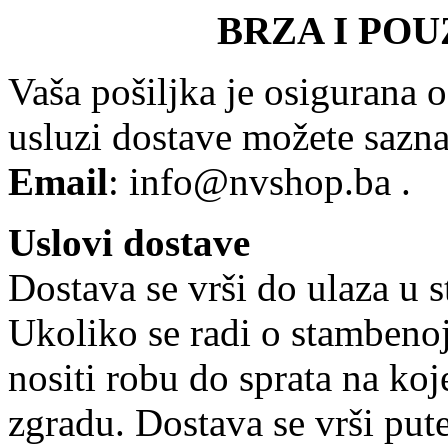
BRZA I PO
Vaša pošiljka je osigurana o
usluzi dostave možete sazna
Email
: info@nvshop.ba .
Uslovi dostave
Dostava se vrši do ulaza u s
Ukoliko se radi o stambenoj
nositi robu do sprata na ko
zgradu. Dostava se vrši pu