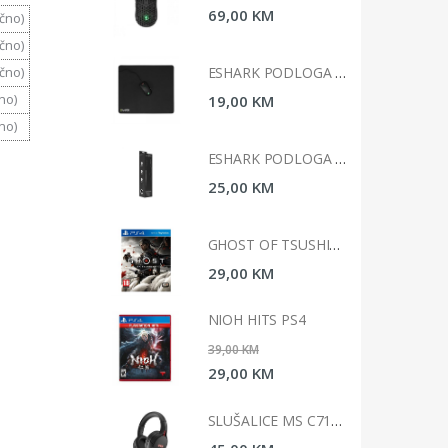
0 KM
69,00 KM
čno)
čno)
ESHARK PODLOGA ZA MIS 45X40X0, 2CM ESL-MP3 KABUTO L
ESHARK PODLOGA ZA MIS 45X40X0, 2CM ESL-MP3 KABUTO L
čno)
no)
0 KM
19,00 KM
no)
ESHARK PODLOGA ZA MIŠ 90X40X0.3CM ESL-MP1 KARUTA XL
ESHARK PODLOGA ZA MIŠ 90X40X0.3CM ESL-MP1 KARUTA XL
0 KM
25,00 KM
GHOST OF TSUSHIMA STANDARD EDITION PS4
GHOST OF TSUSHIMA STANDARD EDITION PS4
0 KM
29,00 KM
 HITS PS4
NIOH HITS PS4
 KM
39,00 KM
0 KM
29,00 KM
SLUŠALICE MS C710 ICARUS GAMING
SLUŠALICE MS C710 ICARUS GAMING