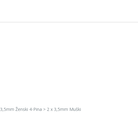
45,00 KM
45,0
TASTATURA RIOTORO GHOSTWRITER CLASSIC
79,00 KM
79,00
69,00 KM
69,0
UNCHARTED COLLECTION HITS PS4
29,00 KM
29,00
25,00 KM
25,0
WHITE SHARK HEADSET GH-1947 MARGAY
32,00 KM
32,0
WHITE SHARK HEADSET GH-2042 OCELOT
40,00 KM
40,00
 x 3,5mm Ženski 4-Pina > 2 x 3,5mm Muški
39,00 KM
39,0
WHITE SHARK HEADSET GH-2044 WOLF
45,00 KM
45,00