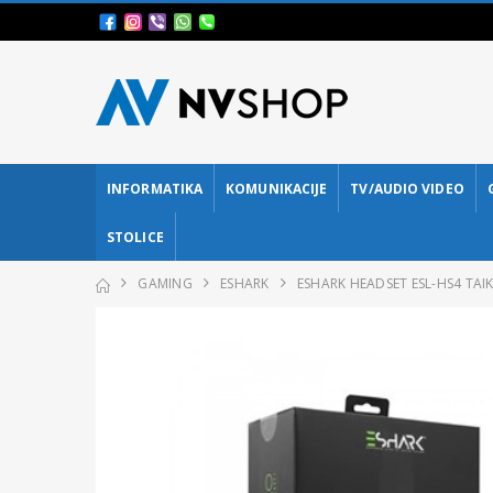
INFORMATIKA
KOMUNIKACIJE
TV/AUDIO VIDEO
STOLICE
GAMING
ESHARK
ESHARK HEADSET ESL-HS4 TAI