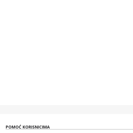
40,00 KM
40,0
WHITE SHARK KABAL 3,5MM X 2 F. 3PIN - 3,5MM M 4PIN
5,00 KM
5,00
WHITE SHARK MIŠ GM-5007 GALAHAD / 6400 DPI-CRNI
40,00 KM
40,00
37,00 KM
37,0
POMOĆ KORISNICIMA