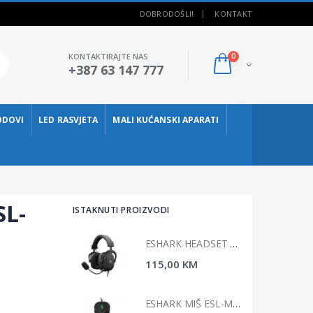
DOBRODOŠLI!
KONTAKT
KONTAKTIRAJTE NAS
0
+387 63 147 777
ODOVI
LED RASVJETA
MALI KUĆANSKI APARATI
SL-
ISTAKNUTI PROIZVODI
ESHARK HEADSET ESL-HS4 TAIKO
ESHARK HEADSET ESL-HS4 TAIKO
00 KM
115,00 KM
ESHARK MIŠ ESL-M4 NAGINATA
ESHARK MIŠ ESL-M4 NAGINATA