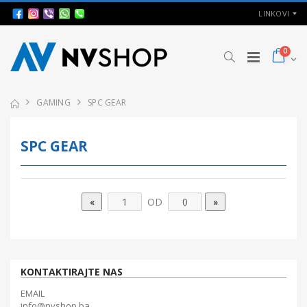
LINKOVI
0
GAMING
SPC GEAR
SPC GEAR
OD
KONTAKTIRAJTE NAS
EMAIL
info@nvshop.ba