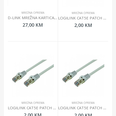
MREŽNA OPREMA
MREŽNA OPREMA
D-LINK MREŽNA KARTICA PCI GIGABITNA DGE-528T
LOGILINK CAT5E PATCH CABLE UTP 0.25M CP1012U
27,00 KM
2,00 KM
MREŽNA OPREMA
MREŽNA OPREMA
LOGILINK CAT5E PATCH CABLE UTP 0.5 CP1022U
LOGILINK CAT5E PATCH CABLE UTP 1M CP1032U
2,00 KM
2,00 KM