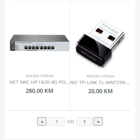
MREŽNA OPREMA
MREŽNA OPREMA
NET SWC HP 1820-8G POE+ (65W)
NIC TP-LINK TL-WN725N USB 2.0 NANO ADAPTER 2.4GHZ
280,00 KM
20,00 KM
OD