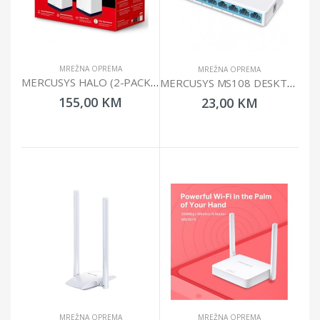
MREŽNA OPREMA
MREŽNA OPREMA
MERCUSYS HALO (2-PACK) AC1900 WHOLE HOME MESH WI-FI SYSTEM
MERCUSYS MS108 DESKTOP SWITCH 8X10/100
155,00 KM
23,00 KM
MREŽNA OPREMA
MREŽNA OPREMA