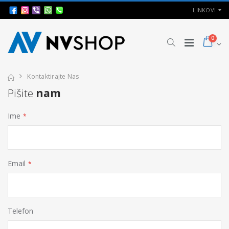
LINKOVI
0
Kontaktirajte Nas
Pišite
nam
Ime
Email
Telefon